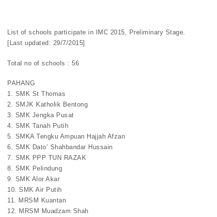
List of schools participate in IMC 2015, Preliminary Stage.
[Last updated: 29/7/2015]
Total no of schools : 56
PAHANG
1. SMK St Thomas
2. SMJK Katholik Bentong
3. SMK Jengka Pusat
4. SMK Tanah Putih
5. SMKA Tengku Ampuan Hajjah Afzan
6. SMK Dato’ Shahbandar Hussain
7. SMK PPP TUN RAZAK
8. SMK Pelindung
9. SMK Alor Akar
10. SMK Air Putih
11. MRSM Kuantan
12. MRSM Muadzam Shah