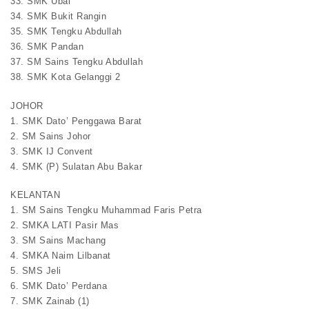
33. SMK Ubai
34. SMK Bukit Rangin
35. SMK Tengku Abdullah
36. SMK Pandan
37. SM Sains Tengku Abdullah
38. SMK Kota Gelanggi 2
JOHOR
1. SMK Dato’ Penggawa Barat
2. SM Sains Johor
3. SMK IJ Convent
4. SMK (P) Sulatan Abu Bakar
KELANTAN
1. SM Sains Tengku Muhammad Faris Petra
2. SMKA LATI Pasir Mas
3. SM Sains Machang
4. SMKA Naim Lilbanat
5. SMS Jeli
6. SMK Dato’ Perdana
7. SMK Zainab (1)